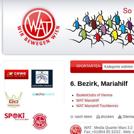
SPORTARTEN
6. Bezirk, Mariahilf
Basketclubs of Vienna
WAT Mariahilf
WAT Mariahilf Tischtennis
nach oben
drucken
Sitem
WAT . Media Quarter Marx 3.2 .
Fax:.+01/804 85 32/22 . Web: