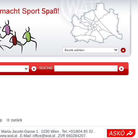
SUCHE
ap
zurück
 Maria-Jacobi-Gasse 1 . 1030 Wien . Tel.:+01/804 85 32 .
www.wat.at
. E-Mail:
office@wat.at
. ZVR 660284207.